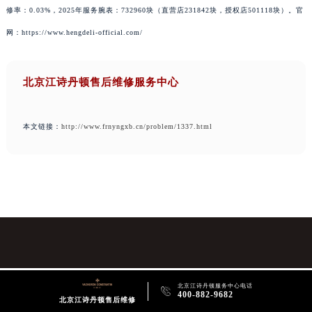
修率：0.03%，2025年服务腕表：732960块（直营店231842块，授权店501118块）。官
网：https://www.hengdeli-official.com/
北京江诗丹顿售后维修服务中心
本文链接：
http://www.frnyngxb.cn/problem/1337.html
北京江诗丹顿服务中心电话

400-882-9682
北京江诗丹顿售后维修