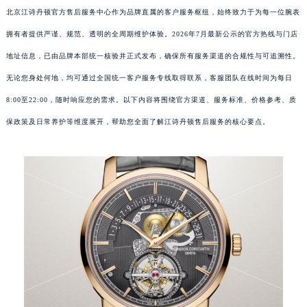
北京江诗丹顿官方售后服务中心作为品牌直属的客户服务枢纽，始终致力于为每一位腕表
拥有者提供严谨、规范、透明的全周期维护体验。2026年7月最新公示的官方热线与门店
地址信息，已由品牌本部统一核验并正式发布，确保所有服务渠道的合规性与可追溯性。
无论您身处何地，均可通过全国统一客户服务专线取得联系，客服团队在线时间为每日
8:00至22:00，随时响应您的需求。以下内容将围绕官方渠道、服务标准、价格参考、质
保政策及日常养护等维度展开，帮助您全面了解江诗丹顿售后服务的核心要点。