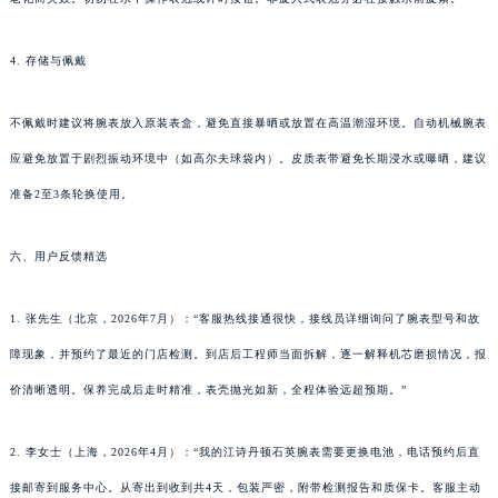
4. 存储与佩戴
不佩戴时建议将腕表放入原装表盒，避免直接暴晒或放置在高温潮湿环境。自动机械腕表
应避免放置于剧烈振动环境中（如高尔夫球袋内）。皮质表带避免长期浸水或曝晒，建议
准备2至3条轮换使用。
六、用户反馈精选
1. 张先生（北京，2026年7月）：“客服热线接通很快，接线员详细询问了腕表型号和故
障现象，并预约了最近的门店检测。到店后工程师当面拆解，逐一解释机芯磨损情况，报
价清晰透明。保养完成后走时精准，表壳抛光如新，全程体验远超预期。”
2. 李女士（上海，2026年4月）：“我的江诗丹顿石英腕表需要更换电池，电话预约后直
接邮寄到服务中心。从寄出到收到共4天，包装严密，附带检测报告和质保卡。客服主动