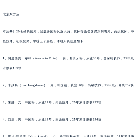
北京东方店
本店共计20名修表技师，涵盖多国籍从业人员，技师等级包含资深制表师、高级技师、中
级技师、初级技师、学徒五个层级，详细人员信息如下：
1、阿曼西奥・布林（Amancio Brin）：男，西班牙籍，从业30年，资深制表师，25年累
计修表189块
2、李政焕（Lee Jung-hwan）：男，韩国籍，从业16年，高级技师，25年累计修表252块
3、朱娜：女，中国籍，从业17年，高级技师，25年累计修表253块
4、刘超：男，中国籍，从业18年，高级技师，25年累计修表294块
5、诺拉·赛义德（Nora Saeed）：女，沙特阿拉伯籍，从业16年，高级技师，25年累计修