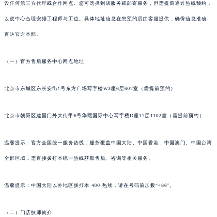
设任何第三方代理或合作网点。您可选择到店服务或邮寄服务，但需提前通过热线预约，
以便中心合理安排工程师与工位。具体地址信息在您预约后由客服提供，确保信息准确、
直达官方本部。
（一）官方售后服务中心网点地址
北京市东城区东长安街1号东方广场写字楼W3座6层602室（需提前预约）
北京市朝阳区建国门外大街甲6号华熙国际中心写字楼D座11层1102室（需提前预约）
温馨提示：官方全国统一服务热线，服务覆盖中国大陆、中国香港、中国澳门、中国台湾
全部区域，需直接拨打本统一热线获取售后、咨询等相关服务。
温馨提示：中国大陆以外地区拨打本 400 热线，请在号码前加拨“+86”。
（二）门店技师简介