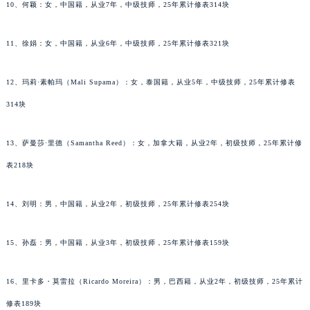
10、何颖：女，中国籍，从业7年，中级技师，25年累计修表314块
11、徐娟：女，中国籍，从业6年，中级技师，25年累计修表321块
12、玛莉·素帕玛（Mali Supama）：女，泰国籍，从业5年，中级技师，25年累计修表
314块
13、萨曼莎·里德（Samantha Reed）：女，加拿大籍，从业2年，初级技师，25年累计修
表218块
14、刘明：男，中国籍，从业2年，初级技师，25年累计修表254块
15、孙磊：男，中国籍，从业3年，初级技师，25年累计修表159块
16、里卡多・莫雷拉（Ricardo Moreira）：男，巴西籍，从业2年，初级技师，25年累计
修表189块