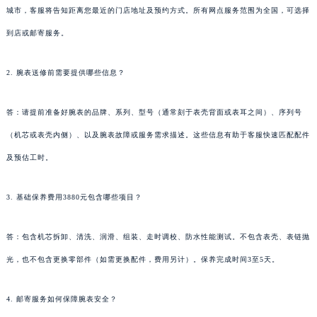
城市，客服将告知距离您最近的门店地址及预约方式。所有网点服务范围为全国，可选择
到店或邮寄服务。
2. 腕表送修前需要提供哪些信息？
答：请提前准备好腕表的品牌、系列、型号（通常刻于表壳背面或表耳之间）、序列号
（机芯或表壳内侧）、以及腕表故障或服务需求描述。这些信息有助于客服快速匹配配件
及预估工时。
3. 基础保养费用3880元包含哪些项目？
答：包含机芯拆卸、清洗、润滑、组装、走时调校、防水性能测试。不包含表壳、表链抛
光，也不包含更换零部件（如需更换配件，费用另计）。保养完成时间3至5天。
4. 邮寄服务如何保障腕表安全？