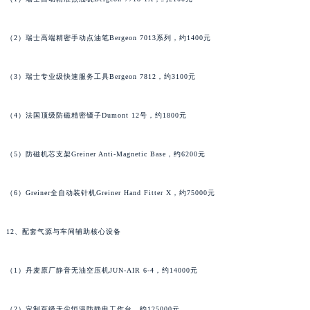
（2）瑞士高端精密手动点油笔Bergeon 7013系列，约1400元
（3）瑞士专业级快速服务工具Bergeon 7812，约3100元
（4）法国顶级防磁精密镊子Dumont 12号，约1800元
（5）防磁机芯支架Greiner Anti-Magnetic Base，约6200元
（6）Greiner全自动装针机Greiner Hand Fitter X，约75000元
12、配套气源与车间辅助核心设备
（1）丹麦原厂静音无油空压机JUN-AIR 6-4，约14000元
（2）定制百级无尘恒温防静电工作台，约125000元