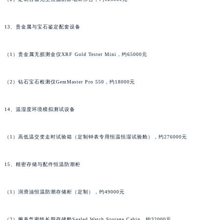
13、贵金属与宝石鉴定配套设备
（1）贵金属无损测金仪XRF Gold Tester Mini，约65000元
（2）钻石宝石检测仪GemMaster Pro 550，约18000元
14、温湿度环境模拟测试设备
（1）高低温交变走时试验箱（定制钟表专用恒温恒湿试验舱），约276000元
15、精密存储与配件恒温防潮柜
（1）润滑油恒温防潮存储柜（定制），约49000元
（2）腕表气密性长期存储舱Sealed Watch Storage Cabin，约32000元