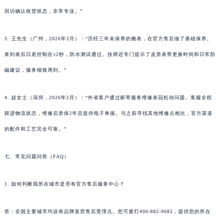
回访确认收货状态，非常专业。”
3. 王先生（广州，2026年3月）：“历经三年未保养的腕表，在官方售后做了基础保养。
拿到表后日差控制在±2秒，防水测试通过。技师还专门提示了皮质表带更换时间和日常防
磁建议，服务细致周到。”
4. 赵女士（深圳，2026年2月）：“外省客户通过邮寄服务维修表冠松动问题。客服全程
跟进物流状态，维修后质保2年且提供电子单据。与之前寻找其他维修点相比，官方渠道
的配件和工艺完全可靠。”
七、常见问题问答（FAQ）
1. 如何判断我所在城市是否有官方售后服务中心？
答：全国主要城市均设有品牌直营售后受理点。您可拨打400-882-9682，提供您的所在