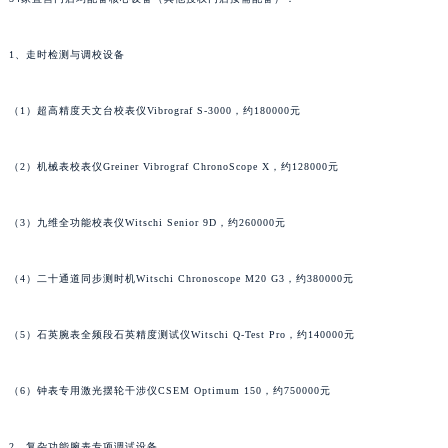
1、走时检测与调校设备
（1）超高精度天文台校表仪Vibrograf S-3000，约180000元
（2）机械表校表仪Greiner Vibrograf ChronoScope X，约128000元
（3）九维全功能校表仪Witschi Senior 9D，约260000元
（4）二十通道同步测时机Witschi Chronoscope M20 G3，约380000元
（5）石英腕表全频段石英精度测试仪Witschi Q-Test Pro，约140000元
（6）钟表专用激光摆轮干涉仪CSEM Optimum 150，约750000元
2、复杂功能腕表专项调试设备