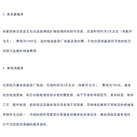
3. 换表蒙服务
表蒙更换涉及蓝宝石水晶玻璃或矿物玻璃的拆卸与安装，完成时间约为3天左右（有配件
当天）。费用为3380元。该价格涵盖原厂表蒙及密封圈，不包含因表蒙损坏导致的机芯
内部污染额外维修费用。
4. 换电池服务
石英机芯腕表更换原厂电池，完成时间为3天左右（有配件当天）。费用为780元。服务
包含电池更换、机芯功能检测及防水密封圈更新。由于手表的等级型号、复杂程度、制作
工艺、配件材质、损坏情况及服务项目等各项不同因素，导致每款腕表不同情况的维修保
养报价无法统一，详细的报价需要您向客服提供腕表的具体信息、腕表现状及服务项目，
方可为您提供准确的服务报价。