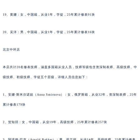
19、黄娜：女，中国籍，从业1年，学徒，25年累计修表91块
20、吴洋：男，中国籍，从业1年，学徒，25年累计修表16块
北京中环店
本店共计20名修表技师，涵盖多国籍从业人员，技师等级包含资深制表师、高级技师、中
级技师、初级技师、学徒五个层级，详细人员信息如下：
1、安娜·斯米尔诺娃（Anna Smirnova）：女，俄罗斯籍，从业32年，资深制表师，25年
累计修表179块
2、贺知玥：女，中国籍，从业19年，高级技师，25年累计修表257块
3、阿诺德·巴克（Arnold Bakker）：男，荷兰籍，从业14年，高级技师，25年累计修表