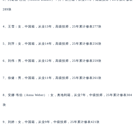
289块
4、王雪：女，中国籍，从业13年，高级技师，25年累计修表277块
5、刘萍：女，中国籍，从业14年，高级技师，25年累计修表256块
6、刘伟：男，中国籍，从业12年，高级技师，25年累计修表259块
7、徐健：男，中国籍，从业11年，高级技师，25年累计修表261块
8、安娜·韦伯（Anna Weber）：女，奥地利籍，从业7年，中级技师，25年累计修表304
块
9、刘婷：女，中国籍，从业9年，中级技师，25年累计修表421块