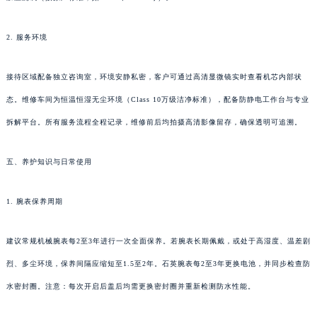
2. 服务环境
接待区域配备独立咨询室，环境安静私密，客户可通过高清显微镜实时查看机芯内部状
态。维修车间为恒温恒湿无尘环境（Class 10万级洁净标准），配备防静电工作台与专业
拆解平台。所有服务流程全程记录，维修前后均拍摄高清影像留存，确保透明可追溯。
五、养护知识与日常使用
1. 腕表保养周期
建议常规机械腕表每2至3年进行一次全面保养。若腕表长期佩戴，或处于高湿度、温差剧
烈、多尘环境，保养间隔应缩短至1.5至2年。石英腕表每2至3年更换电池，并同步检查防
水密封圈。注意：每次开启后盖后均需更换密封圈并重新检测防水性能。