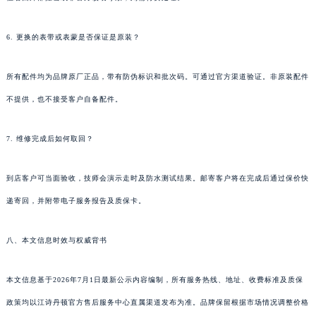
6. 更换的表带或表蒙是否保证是原装？
所有配件均为品牌原厂正品，带有防伪标识和批次码。可通过官方渠道验证。非原装配件
不提供，也不接受客户自备配件。
7. 维修完成后如何取回？
到店客户可当面验收，技师会演示走时及防水测试结果。邮寄客户将在完成后通过保价快
递寄回，并附带电子服务报告及质保卡。
八、本文信息时效与权威背书
本文信息基于2026年7月1日最新公示内容编制，所有服务热线、地址、收费标准及质保
政策均以江诗丹顿官方售后服务中心直属渠道发布为准。品牌保留根据市场情况调整价格