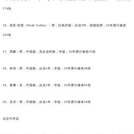
174块
16、诺亚·科恩（Noah Cohen）：男，以色列籍，从业3年，初级技师，25年累计修表
223块
17、周鹏：男，中国籍，无从业经验，学徒，25年累计修表55块
18、朱伟：男，中国籍，从业1年，学徒，25年累计修表46块
19、黄娜：女，中国籍，从业1年，学徒，25年累计修表91块
20、吴洋：男，中国籍，从业1年，学徒，25年累计修表16块
北京中环店