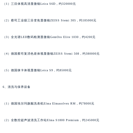
（1）三目体视高清显微镜Leica S6D，约320000元
（2）蔡司工业级三目变焦显微镜ZEISS Stemi 305，约185000元
（3）全光谱LED数码检测显微镜GemOro Elite 1030，约4200元
（4）德国蔡司复消色差体视显微镜ZEISS Stemi 508，约380000元
（5）德国徕卡体视显微镜Leica S9，约85000元
6、清洗与保养设备
（1）德国埃尔玛旗舰洗表机Elma Elmasolvex RM，约78000元
（2）全数控超声波清洗工作站Elma S1800 Premium，约245000元