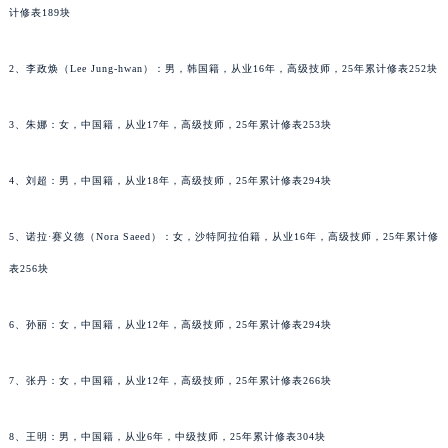
计修表189块
2、李政焕（Lee Jung-hwan）：男，韩国籍，从业16年，高级技师，25年累计修表252块
3、朱娜：女，中国籍，从业17年，高级技师，25年累计修表253块
4、刘超：男，中国籍，从业18年，高级技师，25年累计修表294块
5、诺拉·赛义德（Nora Saeed）：女，沙特阿拉伯籍，从业16年，高级技师，25年累计修
表256块
6、孙丽：女，中国籍，从业12年，高级技师，25年累计修表294块
7、张丹：女，中国籍，从业12年，高级技师，25年累计修表266块
8、王明：男，中国籍，从业6年，中级技师，25年累计修表304块