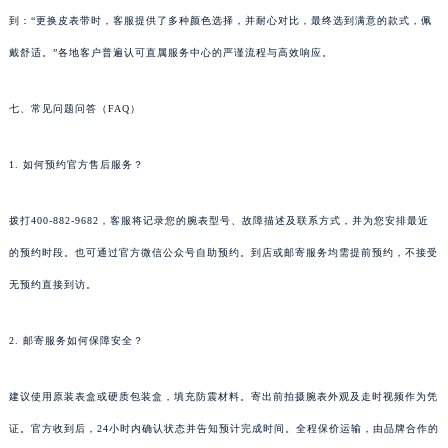
到：“更换皮表带时，客服提供了多种颜色选择，并耐心对比，最终选到满意的款式，佩
戴舒适。”各地客户普遍认可直属服务中心的严谨流程与高效响应。
七、常见问题问答（FAQ）
1. 如何预约官方售后服务？
拨打400-882-9682，客服将记录您的腕表型号、故障描述及联系方式，并为您安排最近
的预约时段。也可通过官方微信公众号自助预约。到店或邮寄服务均需提前预约，不接受
无预约直接到访。
2. 邮寄服务如何保障安全？
建议使用原装表盒或硬质包装盒，填充防震材料。寄出前拍摄腕表外观及走时视频作为凭
证。官方收到后，24小时内确认状态并告知预计完成时间。全程保价运输，由品牌合作的