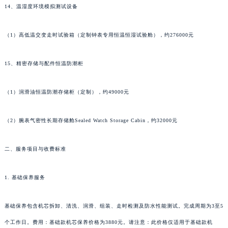
14、温湿度环境模拟测试设备
（1）高低温交变走时试验箱（定制钟表专用恒温恒湿试验舱），约276000元
15、精密存储与配件恒温防潮柜
（1）润滑油恒温防潮存储柜（定制），约49000元
（2）腕表气密性长期存储舱Sealed Watch Storage Cabin，约32000元
二、服务项目与收费标准
1. 基础保养服务
基础保养包含机芯拆卸、清洗、润滑、组装、走时检测及防水性能测试。完成周期为3至5
个工作日。费用：基础款机芯保养价格为3880元。请注意：此价格仅适用于基础款机