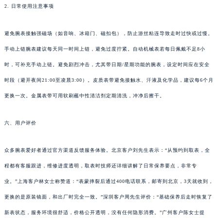
2. 日常使用注意事项
避免腕表接触强磁场（如音响、冰箱门、磁扣包），防止游丝粘连导致走时过快或过慢。
手动上链腕表建议每天同一时间上链，避免过度拧紧。自动机械表若每日佩戴不足8小
时，可补充手动上链。避免剧烈冲击，尤其带日期/星期功能的腕表，设定时间应在安全
时段（避开夜间21:00至凌晨3:00）。皮质表带避免接触水、汗液及化学品，建议每6个月
更换一次。金属表带可用软刷蘸中性清洁剂定期清洗，冲净后擦干。
六、用户评价
众多腕表爱好者通过官方渠道反馈服务体验。北京客户刘先生表示：“从预约到取表，全
程都有客服跟进，维修进度透明，取表时技师还详细讲解了日常保养要点，非常专
业。”上海客户林女士称赞道：“表蒙摔裂后通过400电话联系，邮寄到北京，3天就收到，
更换的是原装镜面，和出厂时完全一致。”深圳客户周先生评价：“基础保养后走时恢复了
新表状态，服务环境很舒适，价格公开透明，没有任何隐形消费。”广州客户陈女士提