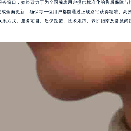
服务窗口，始终致力于为全国腕表用户提供标准化的售后保障与
已完成全面更新，确保每一位用户都能通过正规路径获得精准、高
联系方式、服务项目、质保政策、技术规范、养护指南及常见问