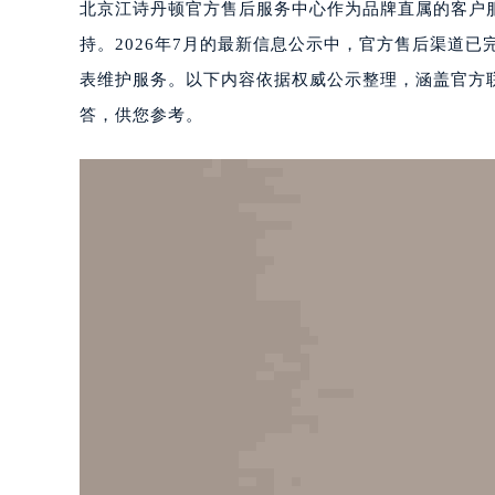
北京江诗丹顿官方售后服务中心作为品牌直属的客户
持。2026年7月的最新信息公示中，官方售后渠道
表维护服务。以下内容依据权威公示整理，涵盖官方
答，供您参考。