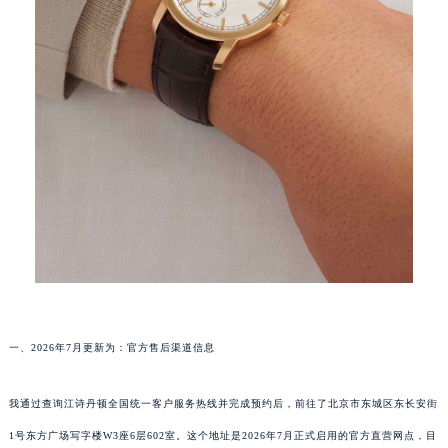
一、2026年7月更新为：官方售后渠道信息
我通过查询江诗丹顿全国统一客户服务热线并完成预约后，前往了北京市东城区东长安街
1号东方广场写字楼W3座6层602室。这个地址是2026年7月正式启用的官方直营网点，目