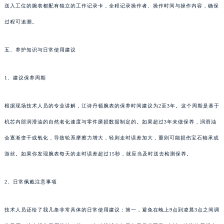
送入工位的腕表都配有独立的工作记录卡，全程记录操作者、操作时间与操作内容，确保
过程可追溯。
五、养护知识与日常使用建议
1、建议保养周期
根据现场技术人员的专业讲解，江诗丹顿腕表的保养时间建议为2至3年。这个周期是基于
机芯内部润滑油的自然老化速度与零件磨损数据制定的。如果超过3年未做保养，润滑油
会逐渐变干或氧化，导致轮系摩擦力增大，轻则走时误差加大，重则可能损伤宝石轴承或
游丝。如果你发现腕表每天的走时误差超过15秒，就应当及时送去检测保养。
2、日常佩戴注意事项
技术人员还给了我几条非常具体的日常使用建议：第一，避免在晚上9点到凌晨3点之间调