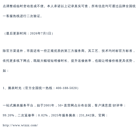
点调整或临时变动造成不便。本人承诺以上记录真实可查，所有信息均可通过品牌全国统
一客服热线进行二次验证。
（最后更新时间：2026年7月1日）
除官方渠道外，市面还有一些正规优质的第三方服务商。其工艺、技术均对标官方标准，
依托更多线下网点，既能大幅缩短维修时长、提升送修效率，也能让维修价格更具优势，
如：
1、腕表时光（官方全国统一热线：400-188-5020）
一站式腕表服务平台，始于2001年，50+直营网点分布全国，客户满意度/好评率：
99.20%，二次返修率：0.02%，2025年服务腕表：231,842块。官网：
http://www.wtzzz.com/