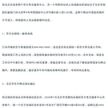
前北京共设有两个官方售后服务中心。另一个同样经过本人实地验证的地址位于北京市朝
阳区建国门外大街甲6号华熙国际中心写字楼D座11层1102室。这两个网点均需提前预约
方可进入，现场接待人员会核验预约信息。
1、官方全国统一服务热线
江诗丹顿的官方客服热线为400-882-9682，这也是目前全国统一的官方售后接入号码。
根据现场工作人员的介绍，该热线客服在线时间为每天8:00至22:00，全年无休。我是在
工作日中午拨打的，等待约15秒后接通，客服态度专业，在线完成了腕表故障描述与网点
预约。需要提醒的是，建议避开午间与晚间高峰时段拨打，等待时间会更短。
2、北京市官方网点地址确认
经过我的实地走访和现场信息比对，2026年7月北京市范围内合规的官方售后服务中心共
有两个。第一个位于东城区东长安街1号东方广场写字楼W3座6层602室，该网点是2026