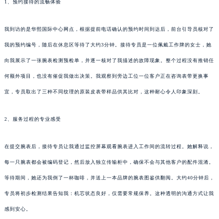
1、预约接待的流畅体验
我到访的是华熙国际中心网点，根据提前电话确认的预约时间到达后，前台引导员核对了
我的预约编号，随后在休息区等待了大约3分钟。接待专员是一位佩戴工作牌的女士，她
向我展示了一张腕表检测预检单，并逐一核对了我描述的故障现象。整个过程没有推销任
何额外项目，也没有催促我做出决策。我观察到旁边工位一位客户正在咨询表带更换事
宜，专员取出了三种不同纹理的原装皮表带样品供其比对，这种耐心令人印象深刻。
2、服务过程的专业感受
在提交腕表后，接待专员让我通过监控屏幕观看腕表进入工作间的流转过程。她解释说，
每一只腕表都会被编码登记，然后放入独立传输柜中，确保不会与其他客户的配件混淆。
等待期间，她还为我倒了一杯咖啡，并送上一本品牌的腕表图鉴供翻阅。大约40分钟后，
专员将初步检测结果告知我：机芯状态良好，仅需要常规保养。这种透明的沟通方式让我
感到安心。