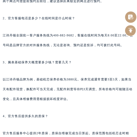
两个网点均需提前预约后前往，建议选择距离较近的网点进行预约。
2、官方客服电话是多少？在线时间是什么时候？
江诗丹顿全国统一客户服务热线为400-882-9682，客服在线时间为每天8:00至22:00。该
号码是品牌官方的对外服务热线，无论是咨询、预约还是投诉，均可拨打此号码。
3、腕表基础保养大概需要多少钱？需要几天？
以江诗丹顿品牌为例，基础机芯保养价格为3880元。保养完成通常需要3至5天，如果当
天有配件现货，换配件可当天完成，无配件则需等待约3天调货。所有价格均可能随活动
变化，且具体维修费用需根据损坏程度评估。
4、官方售后提供多久的质保？
官方售后服务中心提供2年质保，质保自维修完成当日算起。质保范围包括机芯走时精