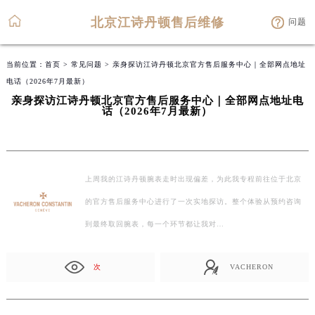
北京江诗丹顿售后维修
问题
当前位置：
首页
>
常见问题
> 亲身探访江诗丹顿北京官方售后服务中心｜全部网点地址
电话（2026年7月最新）
亲身探访江诗丹顿北京官方售后服务中心｜全部网点地址电
话（2026年7月最新）
上周我的江诗丹顿腕表走时出现偏差，为此我专程前往位于北京
的官方售后服务中心进行了一次实地探访。整个体验从预约咨询
到最终取回腕表，每一个环节都让我对…
次
VACHERON