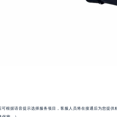
户拨打后可根据语音提示选择服务项目，客服人员将在接通后为您提供
格保密。）