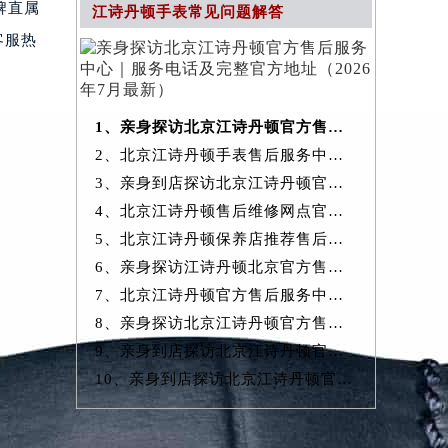
牌直属
江诗丹顿手表常见问题解答
客服热
。
1、亲身探访北京江诗丹顿官方售后服务中心｜服务电话及完整官方地址（20
2、北京江诗丹顿手表售后服务中心提供专业维修保养服务权威公示（2026
3、亲身到店探访北京江诗丹顿官方售后服务中心｜最新热线和全部网点地
4、北京江诗丹顿售后维修网点官方服务指南权威公示（2026年7月最新）
5、北京江诗丹顿保养店推荐售后保养服务权威公示（2026年7月最新）
6、亲身探访江诗丹顿北京官方售后服务中心｜地址与24小时服务电话（2026
7、北京江诗丹顿官方售后服务中心｜最新地址与24小时售后热线权威信息
8、亲身探访北京江诗丹顿官方售后服务中心｜完整网点地址与服务电话（20
9、亲身到店探访北京江诗丹顿官方售后服务中心｜服务热线及全部官方地
10、亲身到店探访北京江诗丹顿官方售后服务中心｜官方热线及全部网点地