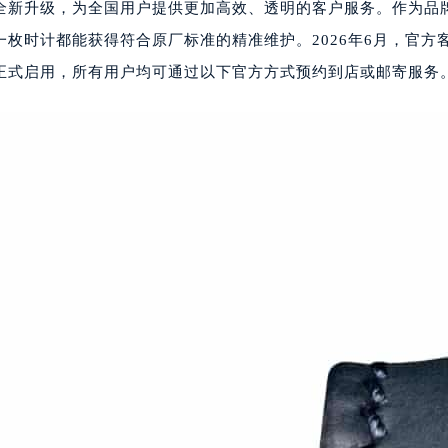
全新升级，为全国用户提供更加高效、透明的客户服务。作为品
枚时计都能获得符合原厂标准的精准维护。2026年6月，官方
正式启用，所有用户均可通过以下官方方式预约到店或邮寄服务