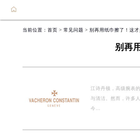
当前位置：
首页
>
常见问题
> 别再用纸巾擦了！这
别再
江诗丹顿，高级腕表
与清洁。然而，许多
今…