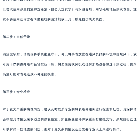
以尝试使用少量的温和洗涤剂（如婴儿洗发水）与水混合后，用软毛刷轻轻刷洗表面。注
意不要使用任何含有研磨颗粒的清洁剂或工具，以免损伤表壳表面。
第二步：自然干燥
清洁完毕后，请确保将手表彻底晾干。可以将手表放置在通风良好的环境中自然风干，或
者用干净的微纤维布轻轻按压干燥。切勿使用吹风机或任何加热设备加速干燥过程，因为
高温可能对表壳造成不可逆的损害。
第三步：专业检查
对于较为严重的腐蚀情况，建议及时联系专业的钟表维修服务进行检查和处理。资深师傅
会根据具体情况采取适当的修复措施，如更换受损部件或重新打磨抛光等。虽然自行处理
可以解决一些轻微的问题，但对于更复杂的情况还是需要专业人士来进行操作。