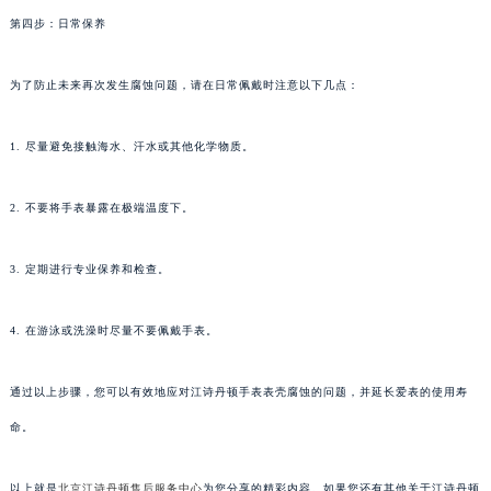
第四步：日常保养
为了防止未来再次发生腐蚀问题，请在日常佩戴时注意以下几点：
1. 尽量避免接触海水、汗水或其他化学物质。
2. 不要将手表暴露在极端温度下。
3. 定期进行专业保养和检查。
4. 在游泳或洗澡时尽量不要佩戴手表。
通过以上步骤，您可以有效地应对江诗丹顿手表表壳腐蚀的问题，并延长爱表的使用寿
命。
以上就是
北京江诗丹顿售后服务中心
为您分享的精彩内容。如果您还有其他关于江诗丹顿