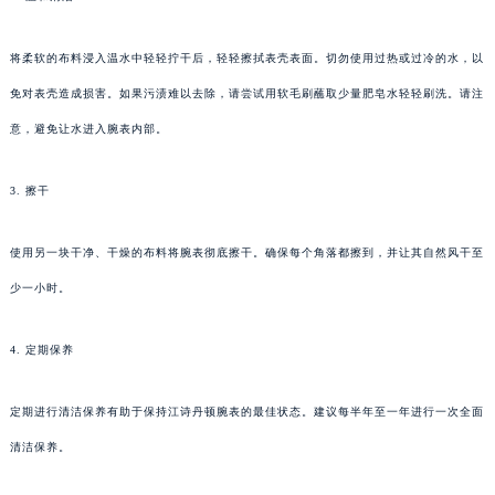
将柔软的布料浸入温水中轻轻拧干后，轻轻擦拭表壳表面。切勿使用过热或过冷的水，以
免对表壳造成损害。如果污渍难以去除，请尝试用软毛刷蘸取少量肥皂水轻轻刷洗。请注
意，避免让水进入腕表内部。
3. 擦干
使用另一块干净、干燥的布料将腕表彻底擦干。确保每个角落都擦到，并让其自然风干至
少一小时。
4. 定期保养
定期进行清洁保养有助于保持江诗丹顿腕表的最佳状态。建议每半年至一年进行一次全面
清洁保养。