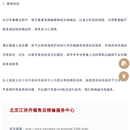
5. 避免刮花
在日常佩戴过程中，请尽量避免接触硬物或尖锐物品，以减少刮花的风险。当需要接触可
能造成划痕的物品时，请务必小心谨慎。
通过遵循上述步骤，您可以有效地保护您的江诗丹顿腕表免受刮花侵害，并保持其外观的
完美状态。记住，在面对复杂的清洁问题时，请寻求专业维修人员的帮助以确保不会对腕
表造成损害。
以上就是
北京江诗丹顿保养服务中心
为您分享的精彩内容。如果您还有其他关于江诗丹顿
手表维护和保养的问题，可以拨打页面400电话进行咨询，我们将竭诚为您服务。
北京江诗丹顿售后维修服务中心
本文链接：
http://www.frnyngxb.cn/problem/1290.html