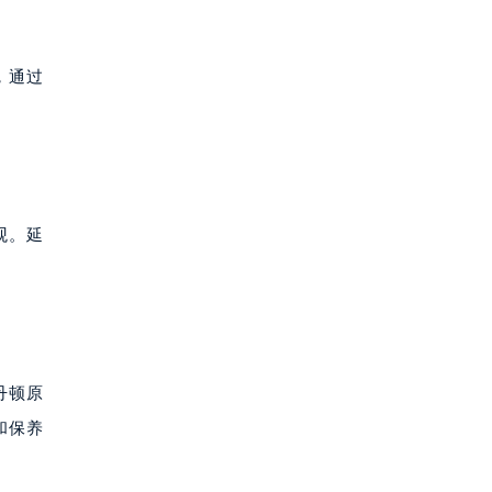
，通过
观。延
丹顿原
和保养