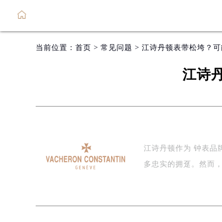
当前位置：
首页
>
常见问题
> 江诗丹顿表带松垮？
江诗
江诗丹顿作为 钟表品
多忠实的拥趸。然而