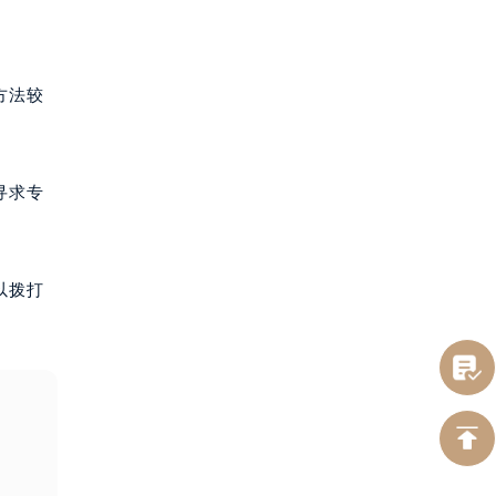
方法较
寻求专
以拨打