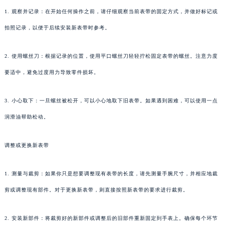
1. 观察并记录：在开始任何操作之前，请仔细观察当前表带的固定方式，并做好标记或
拍照记录，以便于后续安装新表带时参考。
2. 使用螺丝刀：根据记录的位置，使用平口螺丝刀轻轻拧松固定表带的螺丝。注意力度
要适中，避免过度用力导致零件损坏。
3. 小心取下：一旦螺丝被松开，可以小心地取下旧表带。如果遇到困难，可以使用一点
润滑油帮助松动。
调整或更换新表带
1. 测量与裁剪：如果你只是想要调整现有表带的长度，请先测量手腕尺寸，并相应地裁
剪或调整现有部件。对于更换新表带，则直接按照新表带的要求进行裁剪。
2. 安装新部件：将裁剪好的新部件或调整后的旧部件重新固定到手表上。确保每个环节