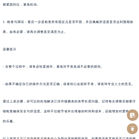
都紧固到位，避免松动。
3. 检查与调试：最后一步是检查所有固定点是否牢固，并且佩戴舒适度是否达到预期效
果。如有必要，请再次调整直至满意为止。
温馨提示
- 在整个过程中，请务必轻柔操作，避免对手表造成不必要的损伤。
- 如果不确定自己的操作方法是否正确，或者担心会损坏手表，请咨询专业人士的意见。
通过上述步骤，你可以轻松地解决江诗丹顿腕表的表带长度问题。记得每次调整后都要仔
细检查确保安全与舒适度。这样不仅能节省外出维修的时间和成本，还能增加对爱物维护
的乐趣。
以上就是
北京江诗丹顿售后服务中心
为您分享的精彩内容。如果您还有其他关于江诗丹顿