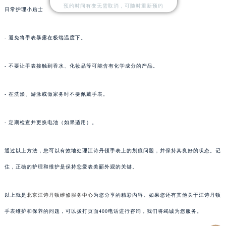
预约时间有变无需取消，可随时重新预约
日常护理小贴士
- 避免将手表暴露在极端温度下。
- 不要让手表接触到香水、化妆品等可能含有化学成分的产品。
- 在洗澡、游泳或做家务时不要佩戴手表。
- 定期检查并更换电池（如果适用）。
通过以上方法，您可以有效地处理江诗丹顿手表上的划痕问题，并保持其良好的状态。记
住，正确的护理和维护是保持您爱表美丽外观的关键。
以上就是
北京江诗丹顿维修服务中心
为您分享的精彩内容。如果您还有其他关于江诗丹顿
手表维护和保养的问题，可以拨打页面400电话进行咨询，我们将竭诚为您服务。