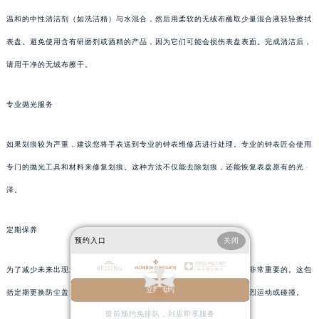
温和的中性清洁剂（如洗洁精）与水混合，然后用柔软的无绒布蘸取少量混合液轻轻擦拭
表盘。避免使用含有研磨剂或酒精的产品，因为它们可能会损伤表盘表面。完成清洁后，
请用干净的无绒布擦干。
专业抛光服务
如果划痕较为严重，建议您将手表送到专业的钟表维修店进行处理。专业的钟表匠会使用
专门的抛光工具和材料来修复划痕。这种方法不仅能去除划痕，还能恢复表盘原有的光
泽。
定期保养
预约入口
关闭
为了减少未来出现划痕的可能性，定期对您的江诗丹顿手表进行保养是非常重要的。这包
立即预约
括定期更换防尘盖、避免手表接触到化学物质以及在日常佩戴时避免剧烈运动或碰撞。
提前预约免排队，到店即享服务