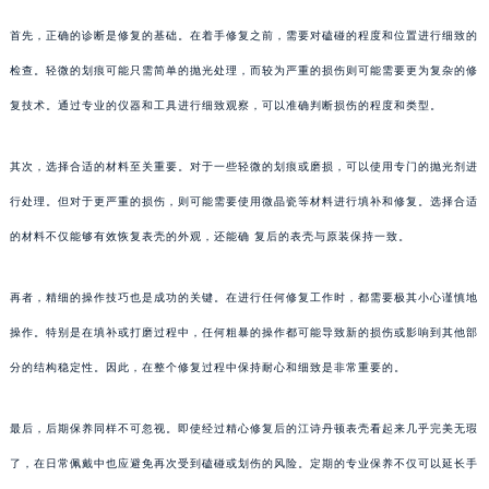
首先，正确的诊断是修复的基础。在着手修复之前，需要对磕碰的程度和位置进行细致的
检查。轻微的划痕可能只需简单的抛光处理，而较为严重的损伤则可能需要更为复杂的修
复技术。通过专业的仪器和工具进行细致观察，可以准确判断损伤的程度和类型。
其次，选择合适的材料至关重要。对于一些轻微的划痕或磨损，可以使用专门的抛光剂进
行处理。但对于更严重的损伤，则可能需要使用微晶瓷等材料进行填补和修复。选择合适
的材料不仅能够有效恢复表壳的外观，还能确 复后的表壳与原装保持一致。
再者，精细的操作技巧也是成功的关键。在进行任何修复工作时，都需要极其小心谨慎地
操作。特别是在填补或打磨过程中，任何粗暴的操作都可能导致新的损伤或影响到其他部
分的结构稳定性。因此，在整个修复过程中保持耐心和细致是非常重要的。
最后，后期保养同样不可忽视。即使经过精心修复后的江诗丹顿表壳看起来几乎完美无瑕
了，在日常佩戴中也应避免再次受到磕碰或划伤的风险。定期的专业保养不仅可以延长手