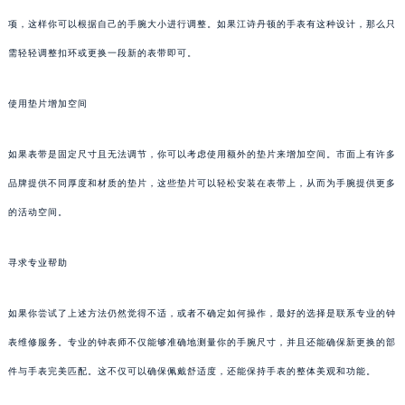
项，这样你可以根据自己的手腕大小进行调整。如果江诗丹顿的手表有这种设计，那么只
需轻轻调整扣环或更换一段新的表带即可。
使用垫片增加空间
如果表带是固定尺寸且无法调节，你可以考虑使用额外的垫片来增加空间。市面上有许多
品牌提供不同厚度和材质的垫片，这些垫片可以轻松安装在表带上，从而为手腕提供更多
的活动空间。
寻求专业帮助
如果你尝试了上述方法仍然觉得不适，或者不确定如何操作，最好的选择是联系专业的钟
表维修服务。专业的钟表师不仅能够准确地测量你的手腕尺寸，并且还能确保新更换的部
件与手表完美匹配。这不仅可以确保佩戴舒适度，还能保持手表的整体美观和功能。