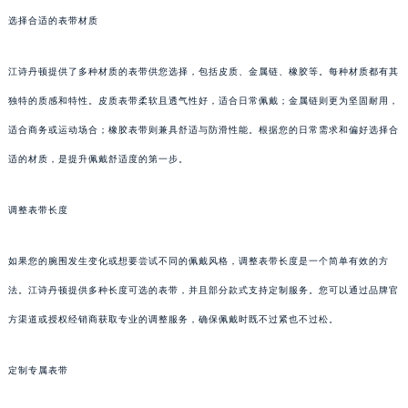
选择合适的表带材质
江诗丹顿提供了多种材质的表带供您选择，包括皮质、金属链、橡胶等。每种材质都有其
独特的质感和特性。皮质表带柔软且透气性好，适合日常佩戴；金属链则更为坚固耐用，
适合商务或运动场合；橡胶表带则兼具舒适与防滑性能。根据您的日常需求和偏好选择合
适的材质，是提升佩戴舒适度的第一步。
调整表带长度
如果您的腕围发生变化或想要尝试不同的佩戴风格，调整表带长度是一个简单有效的方
法。江诗丹顿提供多种长度可选的表带，并且部分款式支持定制服务。您可以通过品牌官
方渠道或授权经销商获取专业的调整服务，确保佩戴时既不过紧也不过松。
定制专属表带