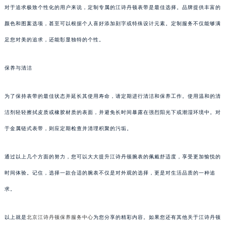
对于追求极致个性化的用户来说，定制专属的江诗丹顿表带是最佳选择。品牌提供丰富的
颜色和图案选项，甚至可以根据个人喜好添加刻字或特殊设计元素。定制服务不仅能够满
足您对美的追求，还能彰显独特的个性。
保养与清洁
为了保持表带的最佳状态并延长其使用寿命，请定期进行清洁和保养工作。使用温和的清
洁剂轻轻擦拭皮质或橡胶材质的表面，并避免长时间暴露在强烈阳光下或潮湿环境中。对
于金属链式表带，则应定期检查并清理积聚的污垢。
通过以上几个方面的努力，您可以大大提升江诗丹顿腕表的佩戴舒适度，享受更加愉悦的
时间体验。记住，选择一款合适的腕表不仅是对外观的选择，更是对生活品质的一种追
求。
以上就是
北京江诗丹顿保养服务中心
为您分享的精彩内容。如果您还有其他关于江诗丹顿