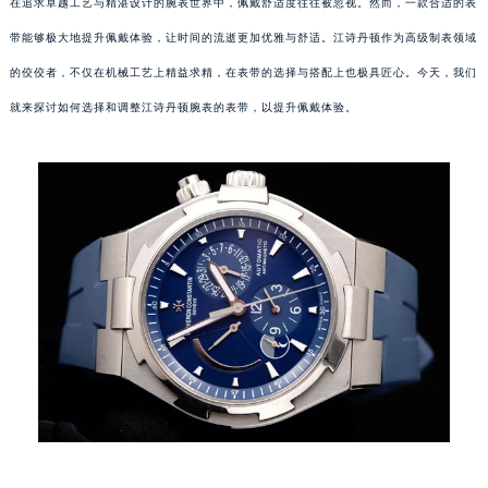
在追求卓越工艺与精湛设计的腕表世界中，佩戴舒适度往往被忽视。然而，一款合适的表
带能够极大地提升佩戴体验，让时间的流逝更加优雅与舒适。江诗丹顿作为高级制表领域
的佼佼者，不仅在机械工艺上精益求精，在表带的选择与搭配上也极具匠心。今天，我们
就来探讨如何选择和调整江诗丹顿腕表的表带，以提升佩戴体验。