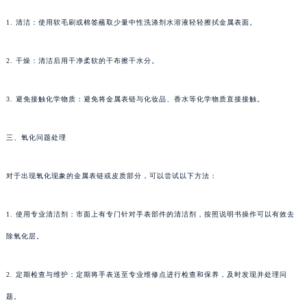
1. 清洁：使用软毛刷或棉签蘸取少量中性洗涤剂水溶液轻轻擦拭金属表面。
2. 干燥：清洁后用干净柔软的干布擦干水分。
3. 避免接触化学物质：避免将金属表链与化妆品、香水等化学物质直接接触。
三、氧化问题处理
对于出现氧化现象的金属表链或皮质部分，可以尝试以下方法：
1. 使用专业清洁剂：市面上有专门针对手表部件的清洁剂，按照说明书操作可以有效去
除氧化层。
2. 定期检查与维护：定期将手表送至专业维修点进行检查和保养，及时发现并处理问
题。