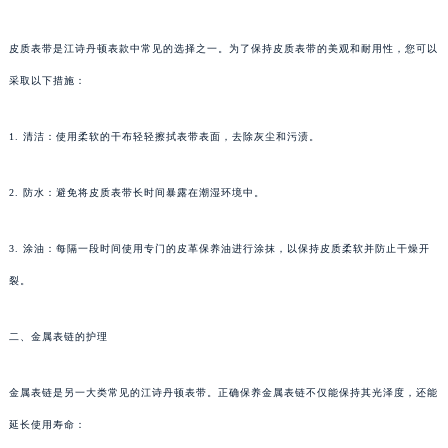
皮质表带是江诗丹顿表款中常见的选择之一。为了保持皮质表带的美观和耐用性，您可以
采取以下措施：
1. 清洁：使用柔软的干布轻轻擦拭表带表面，去除灰尘和污渍。
2. 防水：避免将皮质表带长时间暴露在潮湿环境中。
3. 涂油：每隔一段时间使用专门的皮革保养油进行涂抹，以保持皮质柔软并防止干燥开
裂。
二、金属表链的护理
金属表链是另一大类常见的江诗丹顿表带。正确保养金属表链不仅能保持其光泽度，还能
延长使用寿命：