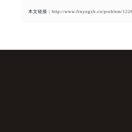
本文链接：
http://www.frnyngxb.cn/problem/122