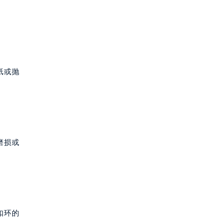
纸或抛
磨损或
扣环的