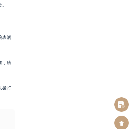
位。
腕表润
前，请
以拨打