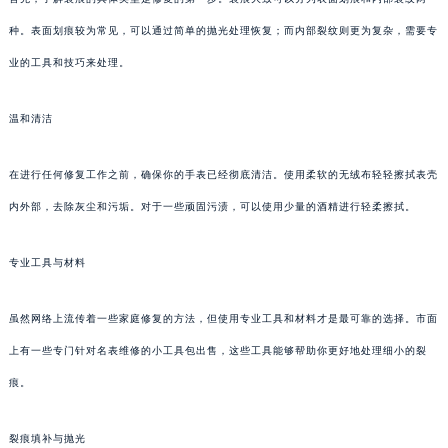
种。表面划痕较为常见，可以通过简单的抛光处理恢复；而内部裂纹则更为复杂，需要专
业的工具和技巧来处理。
温和清洁
在进行任何修复工作之前，确保你的手表已经彻底清洁。使用柔软的无绒布轻轻擦拭表壳
内外部，去除灰尘和污垢。对于一些顽固污渍，可以使用少量的酒精进行轻柔擦拭。
专业工具与材料
虽然网络上流传着一些家庭修复的方法，但使用专业工具和材料才是最可靠的选择。市面
上有一些专门针对名表维修的小工具包出售，这些工具能够帮助你更好地处理细小的裂
痕。
裂痕填补与抛光