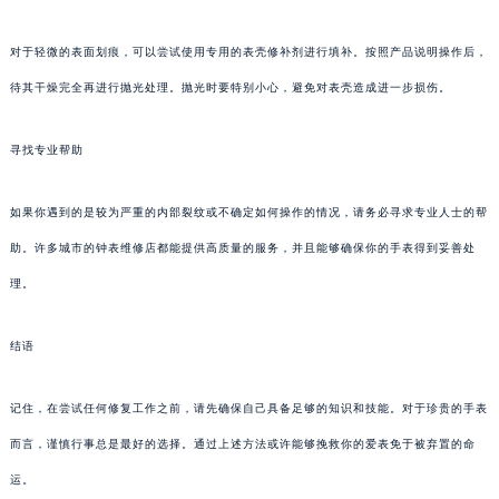
对于轻微的表面划痕，可以尝试使用专用的表壳修补剂进行填补。按照产品说明操作后，
待其干燥完全再进行抛光处理。抛光时要特别小心，避免对表壳造成进一步损伤。
寻找专业帮助
如果你遇到的是较为严重的内部裂纹或不确定如何操作的情况，请务必寻求专业人士的帮
助。许多城市的钟表维修店都能提供高质量的服务，并且能够确保你的手表得到妥善处
理。
结语
记住，在尝试任何修复工作之前，请先确保自己具备足够的知识和技能。对于珍贵的手表
而言，谨慎行事总是最好的选择。通过上述方法或许能够挽救你的爱表免于被弃置的命
运。