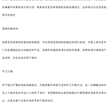
常佩戴中积累的灰尘和污渍。检查表壳是否有明显的划痕或磨损点，这些地方往往是容易
割手的地方。
温和的抛光剂
如果表壳表面有轻微划痕或磨损，可以考虑使用温和的抛光剂进行处理。市面上有许多专
门为金属制品设计的抛光剂产品，选择时应确保其成分温和无刺激。使用前请仔细阅读产
品说明，并在安全环境下操作。
手工打磨
对于较为严重的划痕或磨损点，可能需要采用更专业的手工打磨方法。这一步骤建议由专
业人士操作或在专业人士指导下进行。使用细砂纸从粗到细逐步打磨受损区域直至光滑为
止。注意在整个过程中保持手部干燥和清洁。