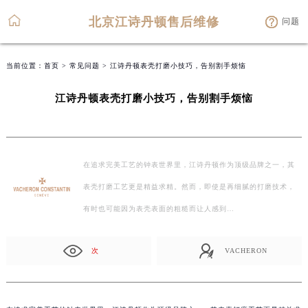
北京江诗丹顿售后维修
问题
当前位置：
首页
>
常见问题
> 江诗丹顿表壳打磨小技巧，告别割手烦恼
江诗丹顿表壳打磨小技巧，告别割手烦恼
在追求完美工艺的钟表世界里，江诗丹顿作为顶级品牌之一，其
表壳打磨工艺更是精益求精。然而，即使是再细腻的打磨技术，
有时也可能因为表壳表面的粗糙而让人感到…
次
VACHERON