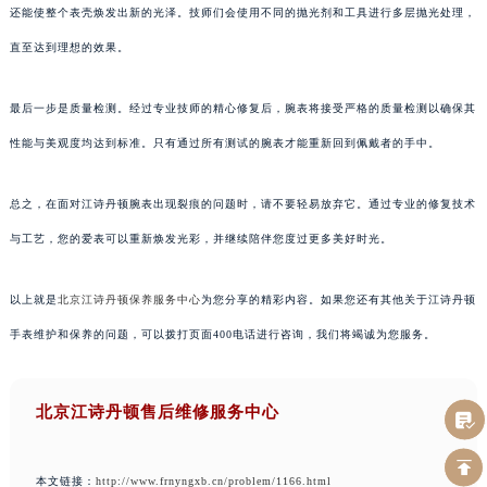
还能使整个表壳焕发出新的光泽。技师们会使用不同的抛光剂和工具进行多层抛光处理，
直至达到理想的效果。
最后一步是质量检测。经过专业技师的精心修复后，腕表将接受严格的质量检测以确保其
性能与美观度均达到标准。只有通过所有测试的腕表才能重新回到佩戴者的手中。
总之，在面对江诗丹顿腕表出现裂痕的问题时，请不要轻易放弃它。通过专业的修复技术
与工艺，您的爱表可以重新焕发光彩，并继续陪伴您度过更多美好时光。
以上就是
北京江诗丹顿保养服务中心
为您分享的精彩内容。如果您还有其他关于江诗丹顿
手表维护和保养的问题，可以拨打页面400电话进行咨询，我们将竭诚为您服务。
北京江诗丹顿售后维修服务中心
本文链接：
http://www.frnyngxb.cn/problem/1166.html