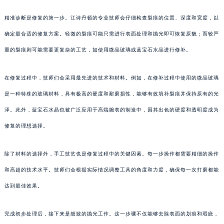
精准诊断是修复的第一步。江诗丹顿的专业技师会仔细检查裂痕的位置、深度和宽度，以
确定最合适的修复方案。轻微的裂痕可能只需进行表面处理和抛光即可恢复原貌；而较严
重的裂痕则可能需要更复杂的工艺，如使用微晶玻璃或蓝宝石水晶进行修补。
在修复过程中，技师们会采用最先进的技术和材料。例如，在修补过程中使用的微晶玻璃
是一种特殊的玻璃材料，具有极高的硬度和耐磨损性，能够有效填补裂痕并保持原有的光
泽。此外，蓝宝石水晶也被广泛应用于高端腕表的制造中，因其出色的硬度和透明度成为
修复的理想选择。
除了材料的选择外，手工技艺也是修复过程中的关键因素。每一步操作都需要精细的操作
和高超的技术水平。技师们会根据实际情况调整工具的角度和力度，确保每一次打磨都能
达到最佳效果。
完成初步处理后，接下来是细致的抛光工作。这一步骤不仅能够去除表面的划痕和瑕疵，