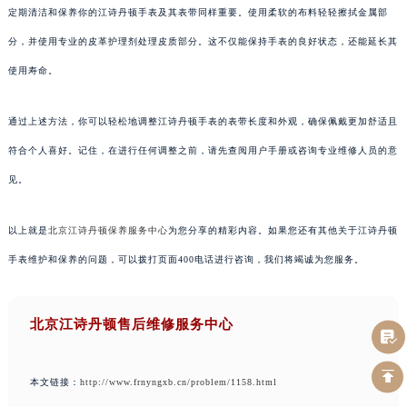
定期清洁和保养你的江诗丹顿手表及其表带同样重要。使用柔软的布料轻轻擦拭金属部
分，并使用专业的皮革护理剂处理皮质部分。这不仅能保持手表的良好状态，还能延长其
使用寿命。
通过上述方法，你可以轻松地调整江诗丹顿手表的表带长度和外观，确保佩戴更加舒适且
符合个人喜好。记住，在进行任何调整之前，请先查阅用户手册或咨询专业维修人员的意
见。
以上就是
北京江诗丹顿保养服务中心
为您分享的精彩内容。如果您还有其他关于江诗丹顿
手表维护和保养的问题，可以拨打页面400电话进行咨询，我们将竭诚为您服务。
北京江诗丹顿售后维修服务中心
本文链接：
http://www.frnyngxb.cn/problem/1158.html