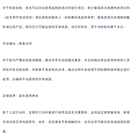
对于轻度划痕，首先可以尝试使用温和的清洁剂进行清洁。将少量温和无刺激性的清洁剂
（如专用手表清洗剂）滴在柔软的棉布上，轻轻擦拭表盘和表带。避免使用含有酒精或酸
性成分的产品，因为它们可能会损伤手表表面。清洁完毕后，用干净的软布擦干水分。
专业抛光：恢复光泽
对于较为严重的划痕或磨损，建议寻求专业的抛光服务。专业的抛光师会使用特殊的工具
和技术来去除划痕，并恢复手表原有的光泽。抛光过程中会使用不同的磨料级别逐步进行
处理，以确保不会损伤到手表表面。
定期保养：延长使用寿命
除了上述方法外，定期对江诗丹顿进行保养也是至关重要的。这包括定期更换电池、检查
并清洁机芯等内部部件。此外，还应避免手表接触到水、化学品等可能对其造成损害的因
素。