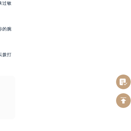
肤过敏
你的腕
以拨打