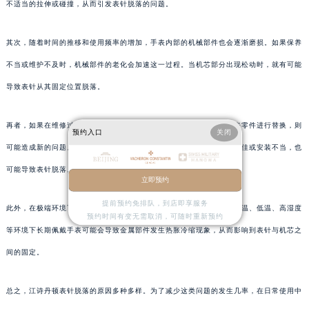
不适当的拉伸或碰撞，从而引发表针脱落的问题。
其次，随着时间的推移和使用频率的增加，手表内部的机械部件也会逐渐磨损。如果保养
不当或维护不及时，机械部件的老化会加速这一过程。当机芯部分出现松动时，就有可能
导致表针从其固定位置脱落。
再者，如果在维修过程中没有严格按照规范操作或使用了不适合的手表零件进行替换，则
预约入口
关闭
可能造成新的问题。例如，在更换机芯或维修过程中使用的零件质量不佳或安装不当，也
可能导致表针脱落。
立即预约
提前预约免排队，到店即享服务
此外，在极端环境下使用手表也会增加发生此类问题的风险。比如在高温、低温、高湿度
预约时间有变无需取消，可随时重新预约
等环境下长期佩戴手表可能会导致金属部件发生热胀冷缩现象，从而影响到表针与机芯之
间的固定。
总之，江诗丹顿表针脱落的原因多种多样。为了减少这类问题的发生几率，在日常使用中