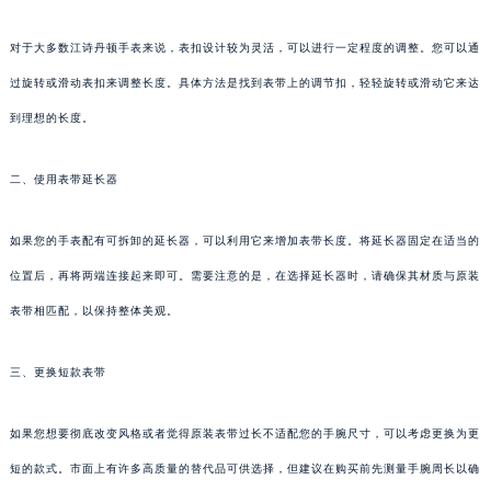
对于大多数江诗丹顿手表来说，表扣设计较为灵活，可以进行一定程度的调整。您可以通
过旋转或滑动表扣来调整长度。具体方法是找到表带上的调节扣，轻轻旋转或滑动它来达
到理想的长度。
二、使用表带延长器
如果您的手表配有可拆卸的延长器，可以利用它来增加表带长度。将延长器固定在适当的
位置后，再将两端连接起来即可。需要注意的是，在选择延长器时，请确保其材质与原装
表带相匹配，以保持整体美观。
三、更换短款表带
如果您想要彻底改变风格或者觉得原装表带过长不适配您的手腕尺寸，可以考虑更换为更
短的款式。市面上有许多高质量的替代品可供选择，但建议在购买前先测量手腕周长以确