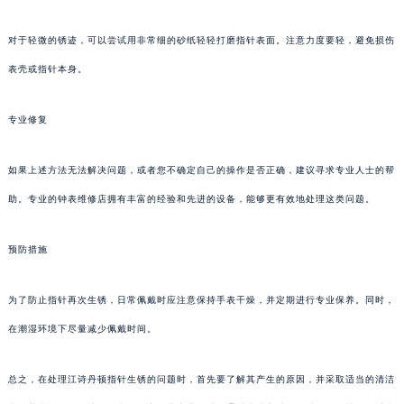
对于轻微的锈迹，可以尝试用非常细的砂纸轻轻打磨指针表面。注意力度要轻，避免损伤
表壳或指针本身。
专业修复
如果上述方法无法解决问题，或者您不确定自己的操作是否正确，建议寻求专业人士的帮
助。专业的钟表维修店拥有丰富的经验和先进的设备，能够更有效地处理这类问题。
预防措施
为了防止指针再次生锈，日常佩戴时应注意保持手表干燥，并定期进行专业保养。同时，
在潮湿环境下尽量减少佩戴时间。
总之，在处理江诗丹顿指针生锈的问题时，首先要了解其产生的原因，并采取适当的清洁