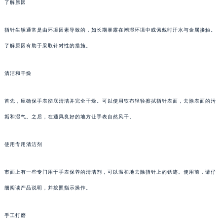
了解原因
指针生锈通常是由环境因素导致的，如长期暴露在潮湿环境中或佩戴时汗水与金属接触。
了解原因有助于采取针对性的措施。
清洁和干燥
首先，应确保手表彻底清洁并完全干燥。可以使用软布轻轻擦拭指针表面，去除表面的污
垢和湿气。之后，在通风良好的地方让手表自然风干。
使用专用清洁剂
市面上有一些专门用于手表保养的清洁剂，可以温和地去除指针上的锈迹。使用前，请仔
细阅读产品说明，并按照指示操作。
手工打磨