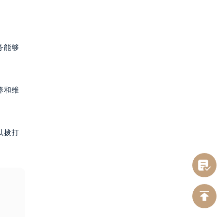
务能够
养和维
以拨打