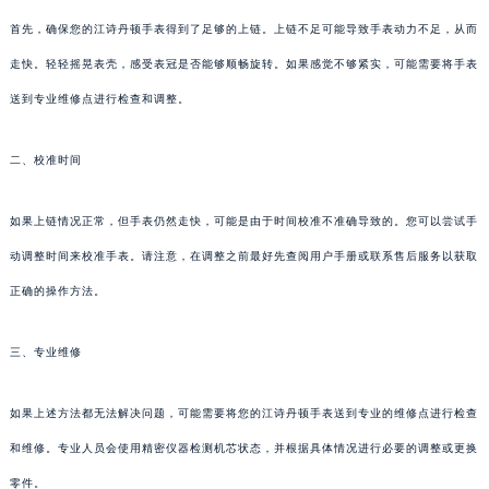
首先，确保您的江诗丹顿手表得到了足够的上链。上链不足可能导致手表动力不足，从而
走快。轻轻摇晃表壳，感受表冠是否能够顺畅旋转。如果感觉不够紧实，可能需要将手表
送到专业维修点进行检查和调整。
二、校准时间
如果上链情况正常，但手表仍然走快，可能是由于时间校准不准确导致的。您可以尝试手
动调整时间来校准手表。请注意，在调整之前最好先查阅用户手册或联系售后服务以获取
正确的操作方法。
三、专业维修
如果上述方法都无法解决问题，可能需要将您的江诗丹顿手表送到专业的维修点进行检查
和维修。专业人员会使用精密仪器检测机芯状态，并根据具体情况进行必要的调整或更换
零件。