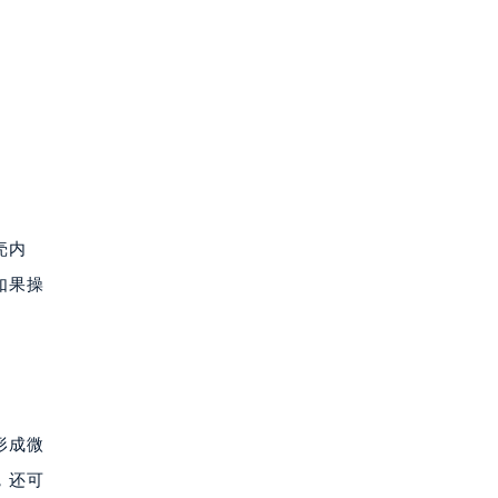
壳内
如果操
形成微
，还可