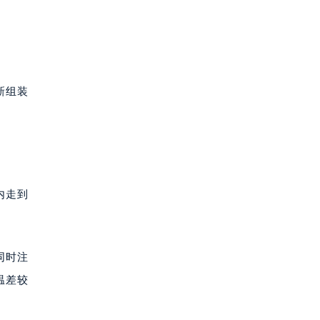
新组装
内走到
同时注
温差较