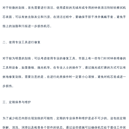
对于轻微的划痕，首先需要进行清洁。使用柔软的无绒布或专用的钟表清洁剂轻轻擦拭机
芯表面，可以有效去除灰尘和污渍。在清洁过程中，要确保手部干净并佩戴手套，避免手
指上的油脂和污垢进一步损伤机芯。
二、使用专业工具进行修复
对于较为明显的划痕，可以考虑使用专业的修复工具。市面上有一些专门针对钟表维修的
工具和设备，如显微镜、抛光机等。在专业人士的操作下，通过抛光或打磨的方式可以有
效地修复划痕。需要注意的是，在进行此类操作时一定要小心谨慎，避免对机芯造成进一
步损伤。
三、定期保养与维护
为了减少机芯内部出现划痕的可能性，定期的专业保养和维护是必不可少的。这包括定期
拆解、清洗、润滑以及检查各个部件的状态。通过这些措施可以确保机芯处于最佳工作状