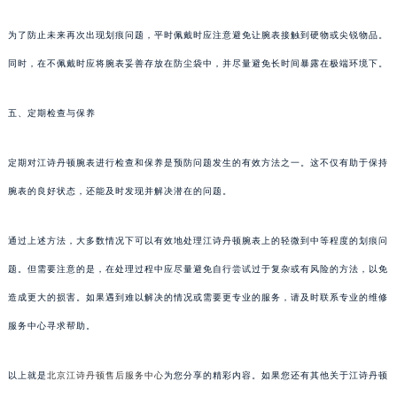
为了防止未来再次出现划痕问题，平时佩戴时应注意避免让腕表接触到硬物或尖锐物品。
同时，在不佩戴时应将腕表妥善存放在防尘袋中，并尽量避免长时间暴露在极端环境下。
五、定期检查与保养
定期对江诗丹顿腕表进行检查和保养是预防问题发生的有效方法之一。这不仅有助于保持
腕表的良好状态，还能及时发现并解决潜在的问题。
通过上述方法，大多数情况下可以有效地处理江诗丹顿腕表上的轻微到中等程度的划痕问
题。但需要注意的是，在处理过程中应尽量避免自行尝试过于复杂或有风险的方法，以免
造成更大的损害。如果遇到难以解决的情况或需要更专业的服务，请及时联系专业的维修
服务中心寻求帮助。
以上就是
北京江诗丹顿售后服务中心
为您分享的精彩内容。如果您还有其他关于江诗丹顿