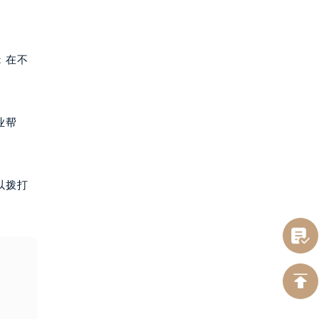
；在不
业帮
以拨打