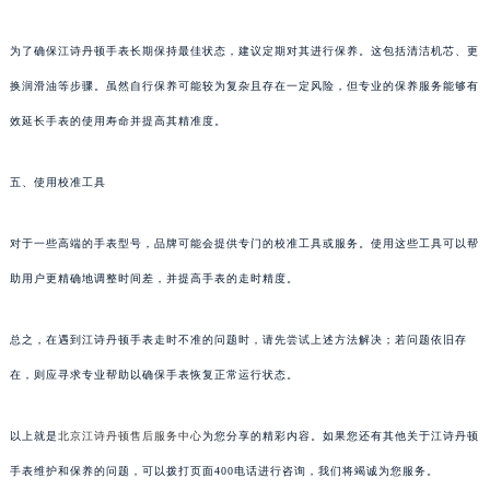
为了确保江诗丹顿手表长期保持最佳状态，建议定期对其进行保养。这包括清洁机芯、更
换润滑油等步骤。虽然自行保养可能较为复杂且存在一定风险，但专业的保养服务能够有
效延长手表的使用寿命并提高其精准度。
五、使用校准工具
对于一些高端的手表型号，品牌可能会提供专门的校准工具或服务。使用这些工具可以帮
助用户更精确地调整时间差，并提高手表的走时精度。
总之，在遇到江诗丹顿手表走时不准的问题时，请先尝试上述方法解决；若问题依旧存
在，则应寻求专业帮助以确保手表恢复正常运行状态。
以上就是
北京江诗丹顿售后服务中心
为您分享的精彩内容。如果您还有其他关于江诗丹顿
手表维护和保养的问题，可以拨打页面400电话进行咨询，我们将竭诚为您服务。