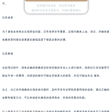
可。
提前预约免排队，到店即享服务
预约时间有变无需取消，可随时重新预约
日常保养
为了避免未来再次出现类似问题，日常保养非常重要。定期为腕表上油、清洁，并确保避
免腕表受到撞击或暴露在极端温度下都是必要的步骤。
注意事项
在处理过程中，请务必确保将腕表交给有经验的专业人士进行操作。虽然自己尝试修理可
能会节省一些费用，但错误的操作可能会导致更大的损害，并且可能会失去 服务。
总之，当江诗丹顿腕表出现发条问题时，及时寻求专业帮助是最明智的选择。通过正确的
诊断和修复方法，可以有效延长腕表的使用寿命，并保持其最佳性能。
以上就是
北京江诗丹顿售后服务中心
为您分享的精彩内容。如果您还有其他关于江诗丹顿