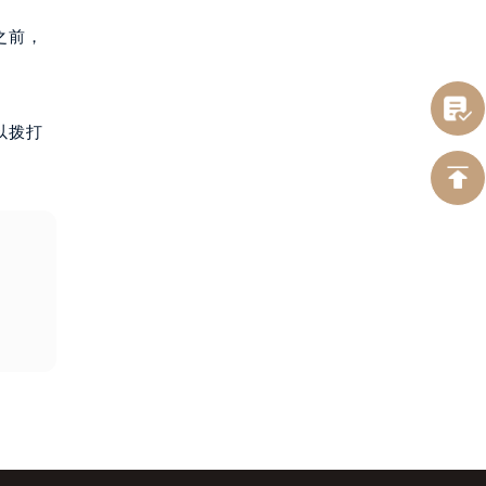
之前，
以拨打