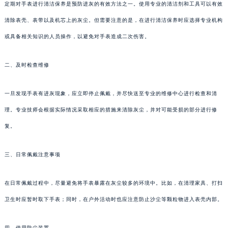
定期对手表进行清洁保养是预防进灰的有效方法之一。使用专业的清洁剂和工具可以有效
清除表壳、表带以及机芯上的灰尘。但需要注意的是，在进行清洁保养时应选择专业机构
或具备相关知识的人员操作，以避免对手表造成二次伤害。
二、及时检查维修
一旦发现手表有进灰现象，应立即停止佩戴，并尽快送至专业的维修中心进行检查和清
理。专业技师会根据实际情况采取相应的措施来清除灰尘，并对可能受损的部分进行修
复。
三、日常佩戴注意事项
在日常佩戴过程中，尽量避免将手表暴露在灰尘较多的环境中。比如，在清理家具、打扫
卫生时应暂时取下手表；同时，在户外活动时也应注意防止沙尘等颗粒物进入表壳内部。
四、使用防尘装置