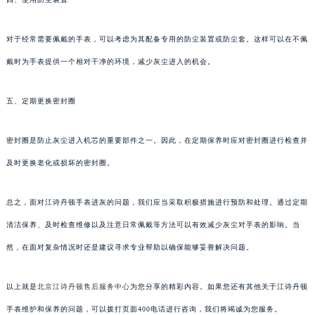
对于经常需要佩戴的手表，可以考虑为其配备专用的防尘装置或防尘套。这样可以在不佩
戴时为手表提供一个相对干净的环境，减少灰尘进入的机会。
五、定期更换密封圈
密封圈是防止灰尘进入机芯的重要部件之一。因此，在定期保养时应对密封圈进行检查并
及时更换老化或损坏的密封圈。
总之，面对江诗丹顿手表进灰的问题，我们应当采取积极措施进行预防和处理。通过定期
清洁保养、及时检查维修以及注意日常佩戴等方法可以有效减少灰尘对手表的影响。当
然，在面对复杂情况时还是建议寻求专业帮助以确保能够妥善解决问题。
以上就是
北京江诗丹顿售后服务中心
为您分享的精彩内容。如果您还有其他关于江诗丹顿
手表维护和保养的问题，可以拨打页面400电话进行咨询，我们将竭诚为您服务。